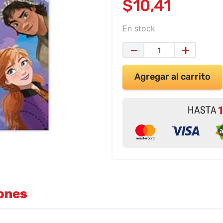
$
10
,
41
En stock
－
＋
Agregar al carrito
iones