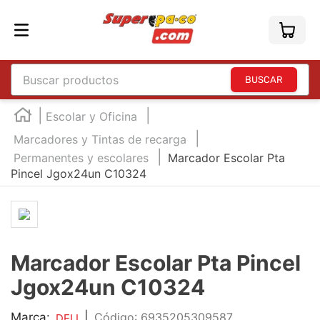
Buscar productos
TÉRMINOS MÁS BUSCADOS
Escolar y Oficina
1
.
england
Marcadores y Tintas de recarga
Permanentes y escolares
2
.
marcador e300
Marcador Escolar Pta
Pincel Jgox24un C10324
3
.
edding e360
4
.
england sound
5
.
mouse
Marcador Escolar Pta Pincel
6
.
marcadores
Jgox24un C10324
7
.
audifonos
8
.
teclado
Marca:
|
:
6935205309587
DELI