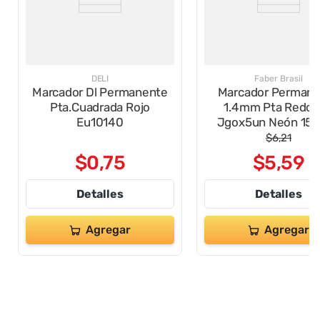
DELI
Faber Brasil
Marcador Dl Permanente
Marcador Perman
Pta.Cuadrada Rojo
1.4mm Pta Redo
Eu10140
Jgox5un Neón 15
$
6
,
21
$
0
,
75
$
5
,
59
Detalles
Detalles
Agregar
Agregar