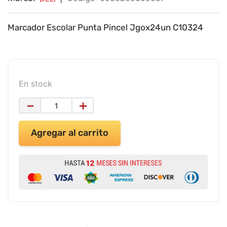
9
.
impresora
10
.
calculadora
Marcador Escolar Punta Pincel Jgox24un C10324
En stock
－
＋
Agregar al carrito