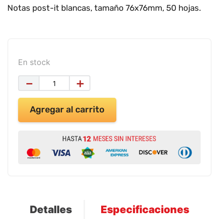
9
.
impresora
Notas post-it blancas, tamaño 76x76mm, 50 hojas.
10
.
calculadora
En stock
－
＋
Agregar al carrito
Detalles
Especificaciones