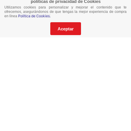
políticas de privacidad de Cookies
Utilizamos cookies para personalizar y mejorar el contenido que te
¡No te pierdas nuestras ofertas!
ofrecemos, asegurándonos de que tengas la mejor experiencia de compra
Política de Cookies.
en línea
Suscríbete a nuestro Catalogo
Aceptar
He leído y acepto los
Términos y Condiciones
de este sitio y la
Política de Privacidad de datos.
Suscríbeme