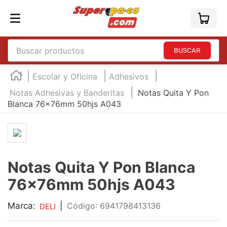
Buscar productos
TÉRMINOS MÁS BUSCADOS
Escolar y Oficina
Adhesivos
1
.
england
Notas Adhesivas y Banderitas
Notas Quita Y Pon
Blanca 76x76mm 50hjs A043
2
.
marcador e300
3
.
edding e360
4
.
england sound
5
.
mouse
Notas Quita Y Pon Blanca
6
.
marcadores
76x76mm 50hjs A043
7
.
audifonos
Marca:
|
:
6941798413136
DELI
8
.
teclado