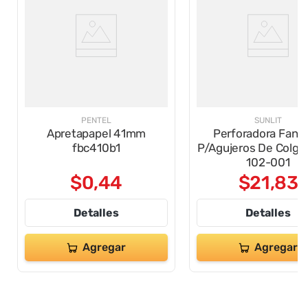
PENTEL
SUNLIT
Apretapapel 41mm
Perforadora Fanta
fbc410b1
P/Agujeros De Colga
102-001
$
0
,
44
$
21
,
83
Detalles
Detalles
Agregar
Agregar