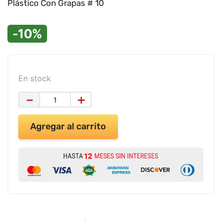
Plástico Con Grapas # 10
9
.
impresora
10
.
calculadora
-10%
En stock
－
＋
Agregar al carrito