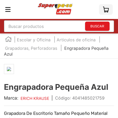
Buscar productos
TÉRMINOS MÁS BUSCADOS
Escolar y Oficina
Articulos de oficina
1
.
england
Grapadoras, Perforadoras
Engrapadora Pequeña
Azul
2
.
marcador e300
3
.
edding e360
4
.
england sound
5
.
mouse
Engrapadora Pequeña Azul
6
.
marcadores
Marca:
|
:
4041485021759
ERICH KRAUSE
7
.
audifonos
8
.
teclado
Grapadora De Escritorio Tamaño Pequeño Material