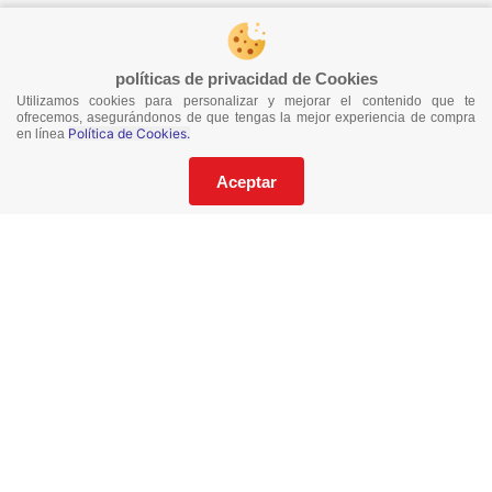
¡Síguenos en redes!
políticas de privacidad de Cookies
Utilizamos cookies para personalizar y mejorar el contenido que te
¡No te pierdas nuestras ofertas!
ofrecemos, asegurándonos de que tengas la mejor experiencia de compra
Política de Cookies.
en línea
Suscríbete a nuestro Catalogo
Aceptar
He leído y acepto los
Términos y Condiciones
de este sitio y la
Política de Privacidad de datos.
Suscríbeme