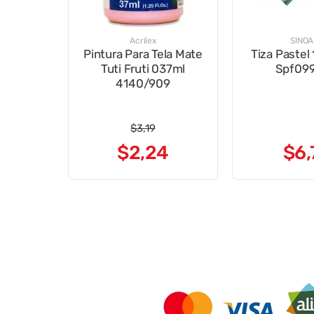
Acrilex
SINO
Pintura Para Tela Mate
Tiza Pastel
Tuti Fruti 037ml
Spf099
4140/909
$
3
,
19
$
2
,
24
$
6
,