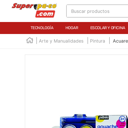
Buscar productos
TÉRMINOS MÁS BUSCADOS
TECNOLOGÍA
HOGAR
ESCOLAR Y OFICINA
1
.
england
Arte y Manualidades
Pintura
Acuare
2
.
marcador e300
3
.
edding e360
4
.
england sound
5
.
mouse
6
.
audifonos
7
.
marcadores
8
.
teclado
9
.
impresora
10
.
calculadora