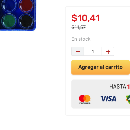
$
10
,
41
$
11
,
57
En stock
－
＋
Agregar al carrito