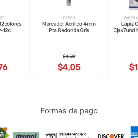
ART
PEBEO
FABER 
 12colores
Marcador Acrílico 4mm
Lápiz C
-12c
Pta Redonda Gris
Cjax7und 
$
4
,
50
76
$
4
,
05
$
1
Formas de pago