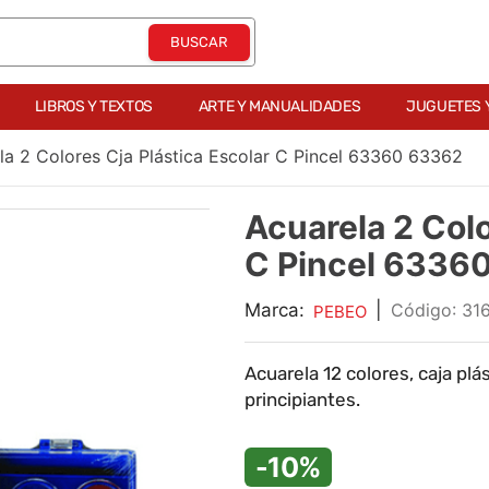
LIBROS Y TEXTOS
ARTE Y MANUALIDADES
JUGUETES 
la 2 Colores Cja Plástica Escolar C Pincel 63360 63362
Acuarela 2 Colo
C Pincel 6336
Marca:
|
:
31
PEBEO
Acuarela 12 colores, caja plás
principiantes.
-10%