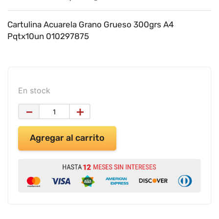
9
.
impresora
10
.
cuadernos
Cartulina Acuarela Grano Grueso 300grs A4
Pqtx10un 010297875
En stock
－
＋
Agregar al carrito