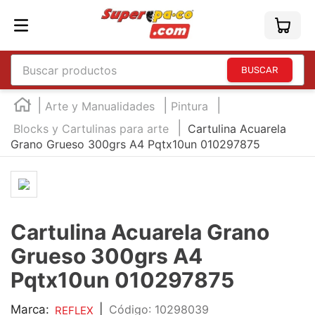
Buscar productos
TÉRMINOS MÁS BUSCADOS
Arte y Manualidades
Pintura
1
.
england
Blocks y Cartulinas para arte
Cartulina Acuarela
Grano Grueso 300grs A4 Pqtx10un 010297875
2
.
marcador e300
3
.
edding e360
4
.
england sound
5
.
mouse
Cartulina Acuarela Grano
6
.
marcadores
Grueso 300grs A4
7
.
audifonos
Pqtx10un 010297875
8
.
teclado
Marca:
|
:
10298039
REFLEX