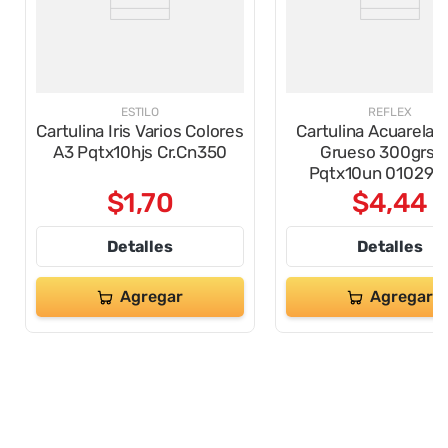
ESTILO
REFLEX
Cartulina Iris Varios Colores
Cartulina Acuarela 
A3 Pqtx10hjs Cr.Cn350
Grueso 300grs 
Pqtx10un 010297
$
1
,
70
$
4
,
44
Detalles
Detalles
Agregar
Agregar