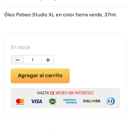
9
.
impresora
10
.
calculadora
Óleo Pebeo Studio XL en color tierra verde, 37ml.
En stock
－
＋
Agregar al carrito