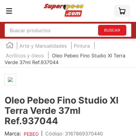
Buscar productos
TÉRMINOS MÁS BUSCADOS
Arte y Manualidades
Pintura
1
.
england
Acrílicos y óleos
Oleo Pebeo Fino Studio Xl Terra
Verde 37ml Ref.937044
2
.
marcador e300
3
.
edding e360
4
.
england sound
5
.
mouse
Oleo Pebeo Fino Studio Xl
6
.
audifonos
Terra Verde 37ml
7
.
marcadores
Ref.937044
8
.
teclado
Marca:
|
:
3167869370440
PEBEO