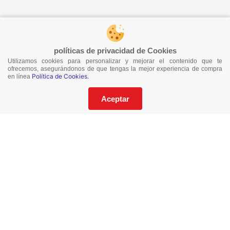
¡Síguenos en redes!
políticas de privacidad de Cookies
Utilizamos cookies para personalizar y mejorar el contenido que te
¡No te pierdas nuestras ofertas!
ofrecemos, asegurándonos de que tengas la mejor experiencia de compra
Política de Cookies.
en línea
Suscríbete a nuestro Catalogo
Aceptar
He leído y acepto los
Términos y Condiciones
de este sitio y la
Política de Privacidad de datos.