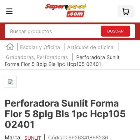
Buscar productos
TÉRMINOS MÁS BUSCADOS
Escolar y Oficina
Articulos de oficina
1
.
england
Grapadoras, Perforadoras
Perforadora Sunlit
Forma Flor 5 8plg Bls 1pc Hcp105 02401
2
.
marcador e300
3
.
edding e360
4
.
england sound
5
.
mouse
Perforadora Sunlit Forma
6
.
marcadores
Flor 5 8plg Bls 1pc Hcp105
7
.
audifonos
02401
8
.
teclado
Marca:
|
:
6926341868236
SUNLIT