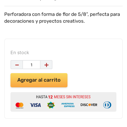
9
.
impresora
10
.
masa moldear vaso 150gr
Perforadora con forma de flor de 5/8”, perfecta para
decoraciones y proyectos creativos.
En stock
－
＋
Agregar al carrito