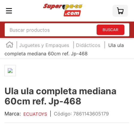
Buscar productos
TÉRMINOS MÁS BUSCADOS
Juguetes y Empaques
Didácticos
Ula ula
1
.
england
completa mediana 60cm ref. Jp-468
2
.
marcador e300
3
.
edding e360
4
.
england sound
Ula ula completa mediana
5
.
mouse
60cm ref. Jp-468
6
.
audifonos
Marca:
|
:
7861143605179
ECUATOYS
7
.
marcadores
8
.
teclado