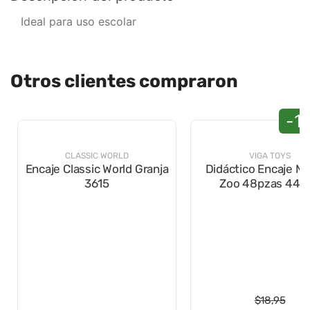
Ideal para uso escolar
Otros clientes compraron
-1
CLASSIC WORLD
VIGA TOYS
Encaje Classic World Granja
Didáctico Encaje M