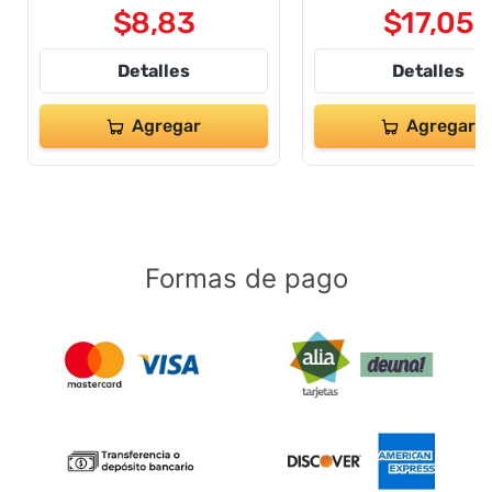
3615
Zoo 48pzas 445
$
18
,
95
$
8
,
83
$
17
,
05
Detalles
Detalles
Agregar
Agregar
Formas de pago