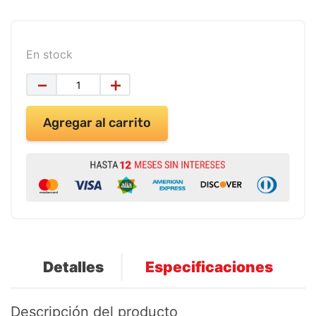
9
.
impresora
10
.
calculadora
En stock
－
＋
Agregar al carrito
Detalles
Especificaciones
Descripción del producto