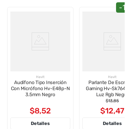
-1
Havit
Havit
Audífono Tipo Inserción
Parlante De Escrit
Con Micrófono Hv-E48p-N
Gaming Hv-Sk764 
3.5mm Negro
Luz Rgb Negro
$
13
,
85
$
8
,
52
$
12
,
47
Detalles
Detalles