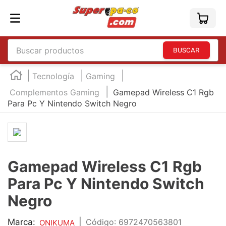
Buscar productos
TÉRMINOS MÁS BUSCADOS
Tecnología
Gaming
1
.
england
Complementos Gaming
Gamepad Wireless C1 Rgb
Para Pc Y Nintendo Switch Negro
2
.
marcador e300
3
.
edding e360
4
.
england sound
5
.
mouse
Gamepad Wireless C1 Rgb
6
.
marcadores
Para Pc Y Nintendo Switch
7
.
audifonos
Negro
8
.
teclado
Marca:
|
:
6972470563801
ONIKUMA