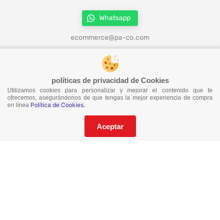
Whatsapp
ecommerce@pa-co.com
¡Síguenos en redes!
políticas de privacidad de Cookies
Utilizamos cookies para personalizar y mejorar el contenido que te
ofrecemos, asegurándonos de que tengas la mejor experiencia de compra
Política de Cookies.
en línea
¡No te pierdas nuestras ofertas!
Suscríbete a nuestro Catalogo
Aceptar