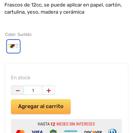
9
.
impresora
Frascos de 12cc, se puede aplicar en papel, cartón,
cartulina, yeso, madera y cerámica
10
.
cuadernos
Color
:
Surtido
En stock
－
＋
Agregar al carrito