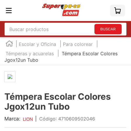
Buscar productos
TÉRMINOS MÁS BUSCADOS
Escolar y Oficina
Para colorear
1
.
england
Témperas y acuarelas
Témpera Escolar Colores
Jgox12un Tubo
2
.
marcador e300
3
.
edding e360
4
.
england sound
5
.
mouse
Témpera Escolar Colores
6
.
marcadores
Jgox12un Tubo
7
.
audifonos
Marca:
|
:
4710609502046
LION
8
.
teclado