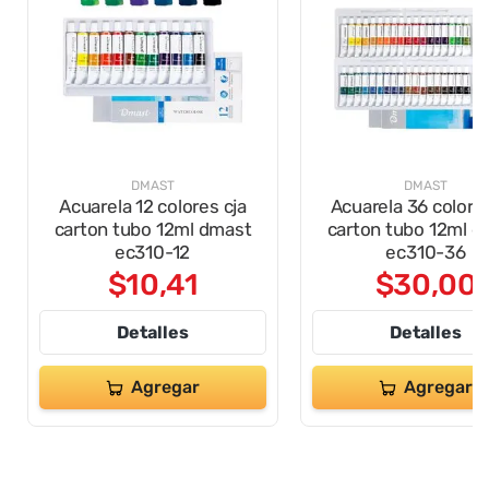
DMAST
DMAST
Acuarela 12 colores cja
Acuarela 36 colores
carton tubo 12ml dmast
carton tubo 12ml d
ec310-12
ec310-36
$
10
,
41
$
30
,
00
Detalles
Detalles
Agregar
Agregar