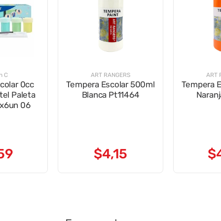
n C
ART RANGERS
ART 
colar 0cc
Tempera Escolar 500ml
Tempera E
tel Paleta
Blanca Pt11464
Naranj
ox6un 06
59
$
4
,
15
$