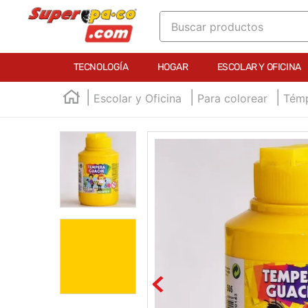
Buscar productos
TÉRMINOS MÁS BUSCADOS
TECNOLOGÍA
HOGAR
ESCOLAR Y OFICINA
1
.
england
Escolar y Oficina
Para colorear
Témp
2
.
marcador e300
3
.
edding e360
4
.
england sound
5
.
mouse
6
.
marcadores
7
.
audifonos
8
.
teclado
9
.
impresora
10
.
calculadora