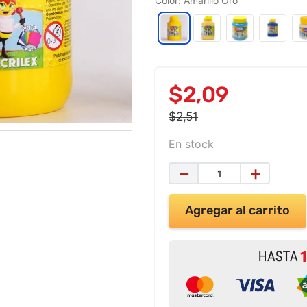
Color
:
Amarillo Oro
$
2
,
09
$
2
,
51
En stock
－
＋
Agregar al carrito