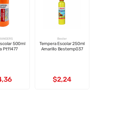
RANGERS
Bester
scolar 500ml
Tempera Escolar 250ml
a Pt11477
Amarillo Bestemp037
4
,
36
$
2
,
24