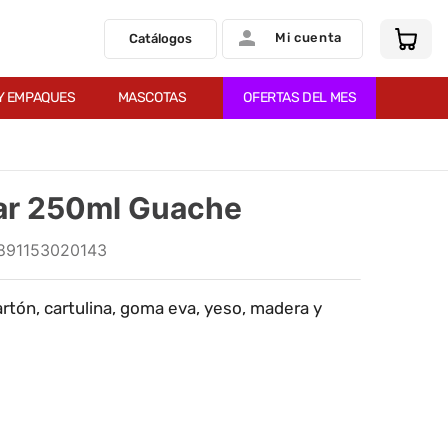
Mi cuenta
Catálogos
Y EMPAQUES
MASCOTAS
OFERTAS DEL MES
ar 250ml Guache
891153020143
artón, cartulina, goma eva, yeso, madera y