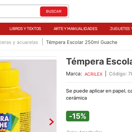
LIBROS Y TEXTOS
ARTE Y MANUALIDADES
JUGUETES 
eras y acuarelas
Témpera Escolar 250ml Guache
Témpera Escol
Marca:
|
:
7
ACRILEX
Se puede aplicar en papel, c
cerámica
-15%