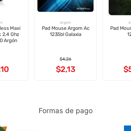
om
Argom
A
less Maxi
Pad Mouse Argom Ac
Pad Mou
 2.4 Ghz
1235bl Galaxia
1
0 Argón
$
4
,
26
,
10
$
2
,
13
$
Formas de pago