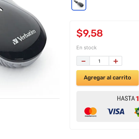
$
9
,
58
En stock
－
＋
Agregar al carrito