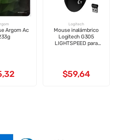
rgom
Logitech
se Argom Ac
Mouse inalámbrico
233g
Logitech G305
LIGHTSPEED para
gaming Negro
5
,
32
$
59
,
64