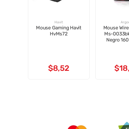
Havit
Arg
Mouse Gaming Havit
Mouse Wire
HvMs72
Ms-0033bk
Negro 160
$
8
,
52
$
18