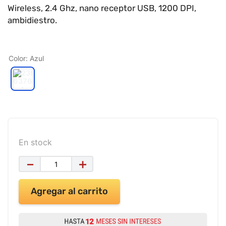
9
.
impresora
Wireless, 2.4 Ghz, nano receptor USB, 1200 DPI,
ambidiestro.
10
.
cuadernos
Color
:
Azul
En stock
－
＋
Agregar al carrito