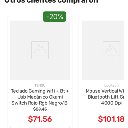
Otros clientes compraron
-20%
TENGU
Logitech
Teclado Gaming Wifi + Bt +
Mouse Vertical Wir
Usb Mecánico Okami
Bluetooth Lift Gra
Switch Rojo Rgb Negro/Bl
4000 Dpi
$
89
,
45
$
71
,
56
$
101
,
18