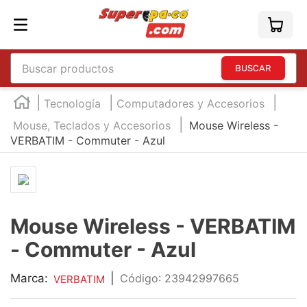
Buscar productos
TÉRMINOS MÁS BUSCADOS
Tecnología
Computadores y Accesorios
1
.
england
Mouse, Teclados y Accesorios
Mouse Wireless -
VERBATIM - Commuter - Azul
2
.
marcador e300
3
.
edding e360
4
.
england sound
5
.
mouse
Mouse Wireless - VERBATIM
6
.
marcadores
- Commuter - Azul
7
.
audifonos
Marca:
|
:
23942997665
VERBATIM
8
.
teclado