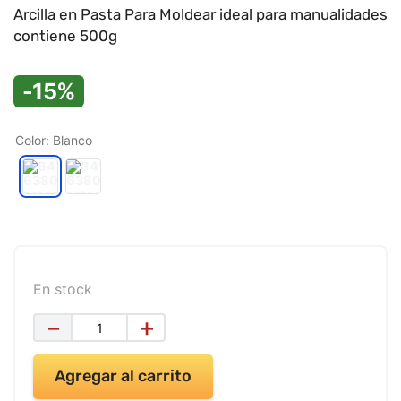
9
.
impresora
Arcilla en Pasta Para Moldear ideal para manualidades
contiene 500g
10
.
masa moldear vaso 150gr
-15%
Color
:
Blanco
En stock
－
＋
Agregar al carrito