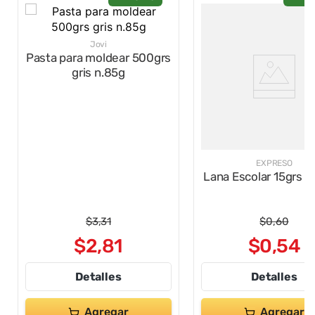
Jovi
Pasta para moldear 500grs
gris n.85g
EXPRESO
Lana Escolar 15grs N
$
3
,
31
$
0
,
60
$
2
,
81
$
0
,
54
Detalles
Detalles
Agregar
Agregar