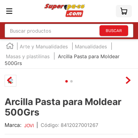
Buscar productos
TÉRMINOS MÁS BUSCADOS
Arte y Manualidades
Manualidades
1
.
england
Masas y plastilinas
Arcilla Pasta para Moldear
500Grs
2
.
marcador e300
3
.
edding e360
4
.
england sound
5
.
mouse
Arcilla Pasta para Moldear
6
.
marcadores
500Grs
7
.
audifonos
Marca:
|
:
8412027001267
JOVI
8
.
teclado