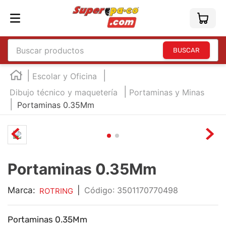
Buscar productos
TÉRMINOS MÁS BUSCADOS
Escolar y Oficina
1
.
england
Dibujo técnico y maquetería
Portaminas y Minas
Portaminas 0.35Mm
2
.
marcador e300
3
.
edding e360
4
.
england sound
5
.
mouse
Portaminas 0.35Mm
6
.
marcadores
Marca:
|
:
3501170770498
ROTRING
7
.
audifonos
8
.
teclado
Portaminas 0.35Mm