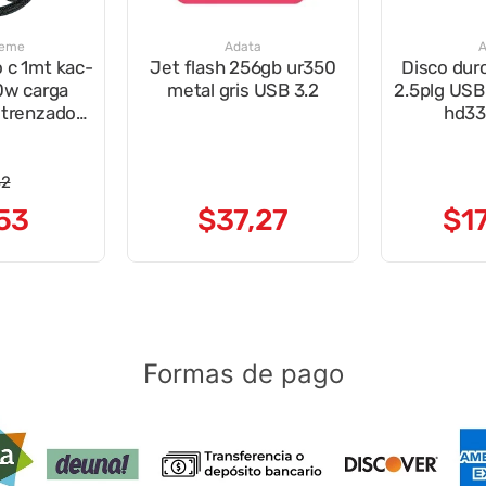
reme
Adata
A
o c 1mt kac-
Jet flash 256gb ur350
Disco dur
0w carga
metal gris USB 3.2
2.5plg USB
a trenzado
hd33
ro
32
53
$
37
,
27
$
1
Formas de pago