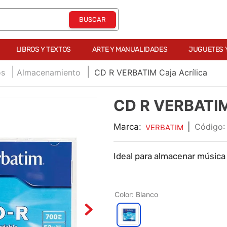
LIBROS Y TEXTOS
ARTE Y MANUALIDADES
JUGUETES 
os
Almacenamiento
CD R VERBATIM Caja Acrílica
CD R VERBATIM 
Marca:
|
VERBATIM
Ideal para almacenar música
Color
:
Blanco