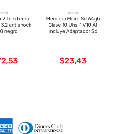
data
Adata
o 2tb externo
Memoria Micro Sd 64gb
 3.2 antishock
Clase 10 Uhs-1 V10 A1
0 negro
Incluye Adaptador Sd
72
,
53
$
23
,
43