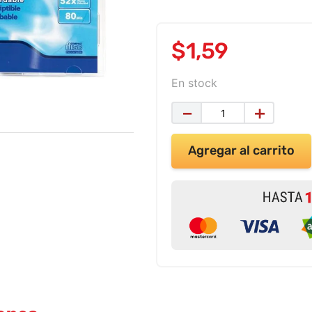
$
1
,
59
En stock
－
＋
Agregar al carrito