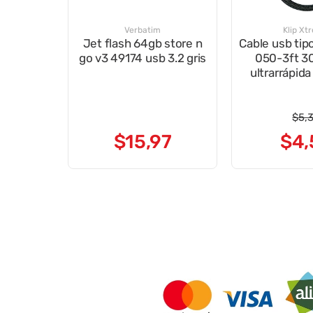
Verbatim
Klip Xt
Jet flash 64gb store n
Cable usb tip
go v3 49174 usb 3.2 gris
050-3ft 3
ultrarrápid
neg
$
5
,
$
15
,
97
$
4
,