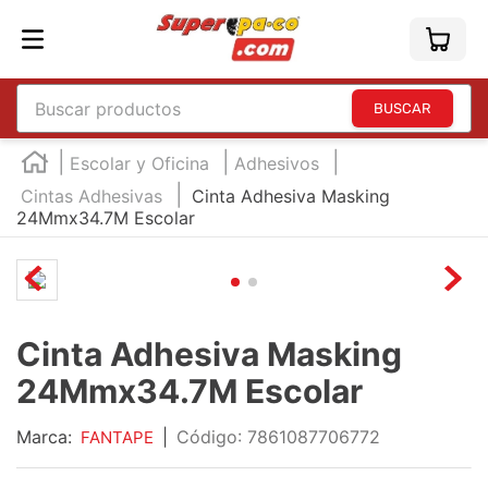
Buscar productos
TÉRMINOS MÁS BUSCADOS
Escolar y Oficina
Adhesivos
1
.
england
Cintas Adhesivas
Cinta Adhesiva Masking
24Mmx34.7M Escolar
2
.
marcador e300
3
.
edding e360
4
.
england sound
5
.
mouse
Cinta Adhesiva Masking
6
.
marcadores
24Mmx34.7M Escolar
7
.
audifonos
Marca:
|
:
7861087706772
FANTAPE
8
.
teclado