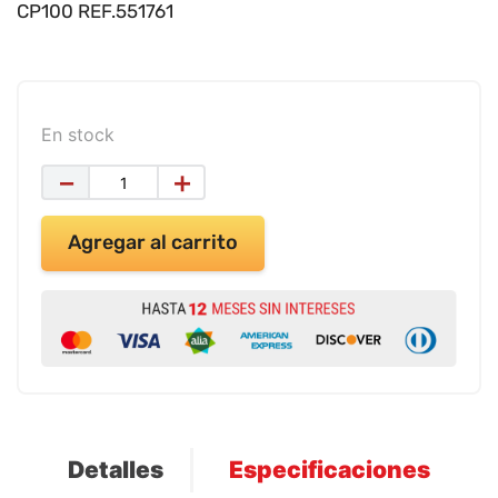
9
.
impresora
CP100 REF.551761
10
.
masa moldear vaso 150gr
En stock
－
＋
Agregar al carrito
Detalles
Especificaciones