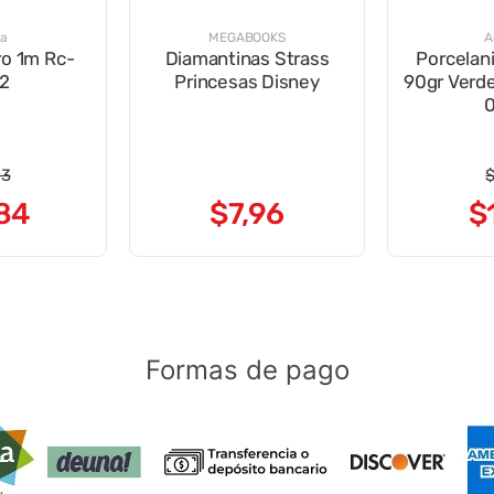
na
MEGABOOKS
A
ro 1m Rc-
Diamantinas Strass
Porcelani
2
Princesas Disney
90gr Verd
93
84
$
7
,
96
$
Formas de pago