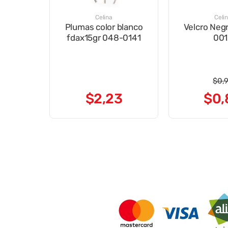
Celina
Celi
Plumas color blanco
Velcro Neg
fdax15gr 048-0141
001
$
0
,
$
2
,
23
$
0
,