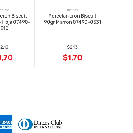
crilex
Acrilex
cron Biscuit
Porcelanicron Biscuit
e Hoja 07490-
90gr Marron 07490-0531
0510
$
2
,
13
$
2
,
13
1
,
70
$
1
,
70