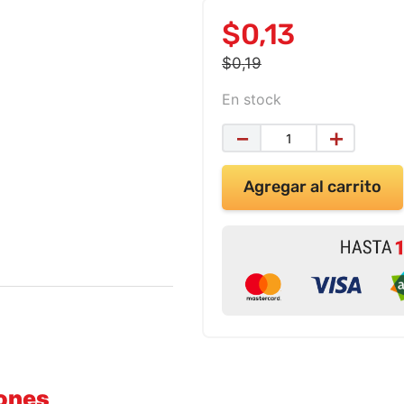
$
0
,
13
$
0
,
19
En stock
－
＋
Agregar al carrito
iones