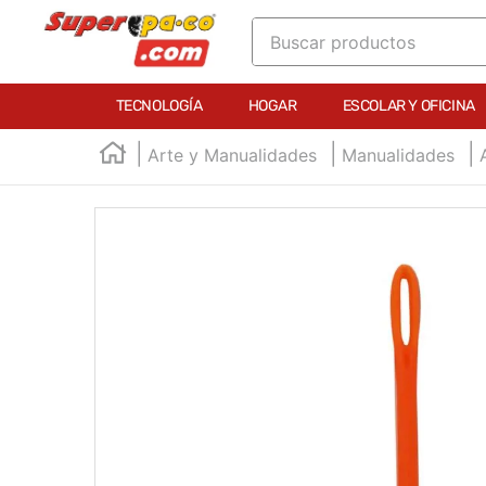
Buscar productos
TÉRMINOS MÁS BUSCADOS
TECNOLOGÍA
HOGAR
ESCOLAR Y OFICINA
1
.
england
Arte y Manualidades
Manualidades
2
.
marcador e300
3
.
edding e360
4
.
england sound
5
.
mouse
6
.
marcadores
7
.
audifonos
8
.
teclado
9
.
impresora
10
.
calculadora