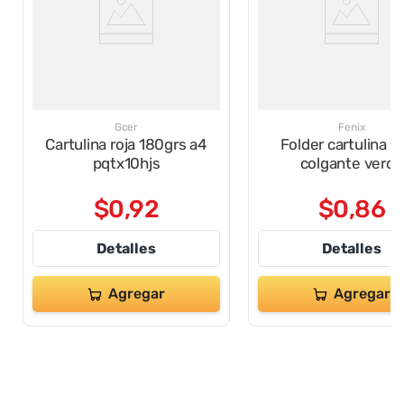
Gcer
Fenix
Cartulina roja 180grs a4
Folder cartulina kr
pqtx10hjs
colgante verde
$
0
,
92
$
0
,
86
Detalles
Detalles
Agregar
Agregar