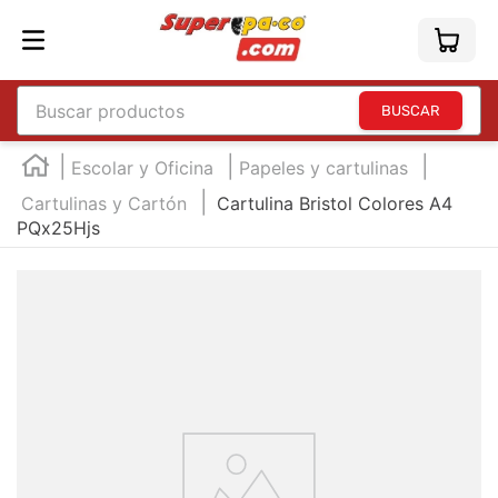
Buscar productos
TÉRMINOS MÁS BUSCADOS
Escolar y Oficina
Papeles y cartulinas
1
.
england
Cartulinas y Cartón
Cartulina Bristol Colores A4
PQx25Hjs
2
.
marcador e300
3
.
edding e360
4
.
england sound
5
.
mouse
6
.
audifonos
7
.
marcadores
8
.
teclado