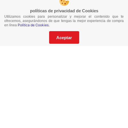
políticas de privacidad de Cookies
Utilizamos cookies para personalizar y mejorar el contenido que te
¡No te pierdas nuestras ofertas!
ofrecemos, asegurándonos de que tengas la mejor experiencia de compra
Política de Cookies.
en línea
Suscríbete a nuestro Catalogo
Aceptar
He leído y acepto los
Términos y Condiciones
de este sitio y la
Política de Privacidad de datos.
Suscríbeme