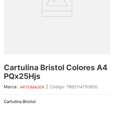
9
.
impresora
10
.
calculadora
Cartulina Bristol Colores A4
PQx25Hjs
Marca:
|
:
7862114750850
ARTEIMAGEN
Cartulina Bristol