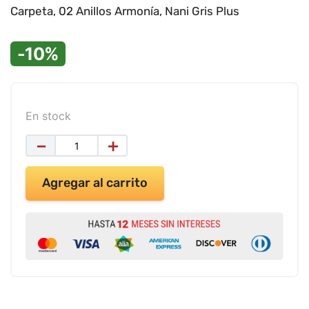
9
.
impresora
Carpeta, 02 Anillos Armonía, Nani Gris Plus
10
.
masa moldear vaso 150gr
-10%
En stock
－
＋
Agregar al carrito