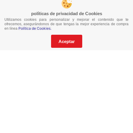
políticas de privacidad de Cookies
Utilizamos cookies para personalizar y mejorar el contenido que te
¡No te pierdas nuestras ofertas!
ofrecemos, asegurándonos de que tengas la mejor experiencia de compra
Política de Cookies.
en línea
Suscríbete a nuestro Catalogo
Aceptar
He leído y acepto los
Términos y Condiciones
de este sitio y la
Política de Privacidad de datos.
Suscríbeme