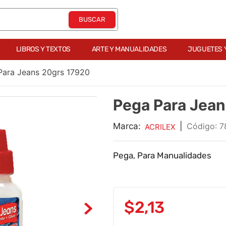
LIBROS Y TEXTOS
ARTE Y MANUALIDADES
JUGUETES 
Para Jeans 20grs 17920
Pega Para Jea
Marca:
|
:
7
ACRILEX
Pega, Para Manualidades
$
2
,
13