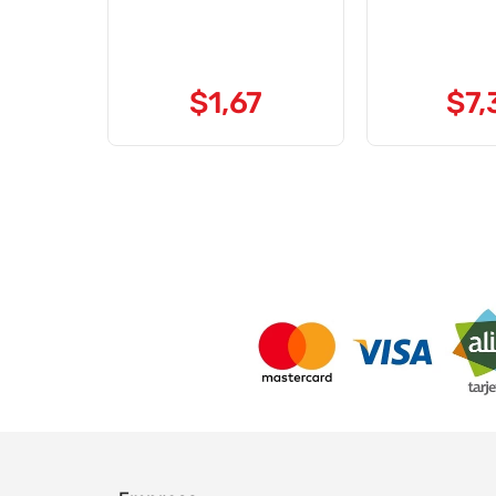
$
1
,
67
$
7
,