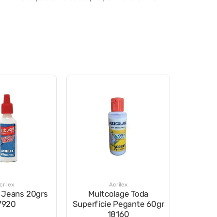
crilex
Acrilex
 Jeans 20grs
Multcolage Toda
7920
Superficie Pegante 60gr
18160