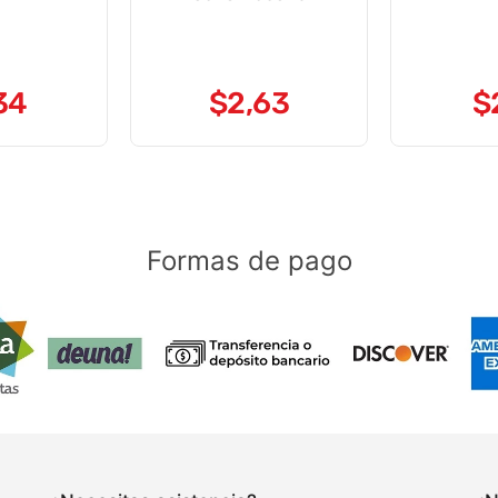
34
$
2
,
63
$
Formas de pago