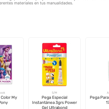
ferentes materiales en tus manualidades.
Book
S/M
A
 Color My
Pega Especial
Pega Para
 Pony
Instantánea 3grs Power
1
Gel Ultrabond