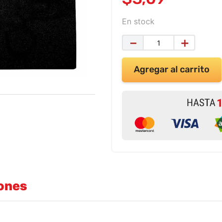
En stock
－
＋
Agregar al carrito
iones