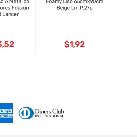
o A Metálico
Foamy Liso 65cmx90cm
lores Fdaxun
Beige Lm.P.27p
 Lancer
3
,
52
$
1
,
92