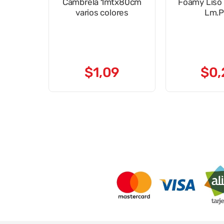
Cambrela 1mtx80cm
Foamy Liso
varios colores
Lm.P
$
1
,
09
$
0
,