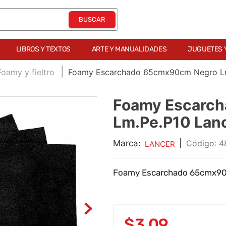
LIBROS Y TEXTOS
ARTE Y MANUALIDADES
JUGUETES 
Foamy y fieltro
Foamy Escarchado 65cmx90cm Negro Lm
Foamy Escarc
Lm.Pe.P10 Lan
Marca:
|
:
4
LANCER
Foamy Escarchado 65cmx90
$
3
,
09