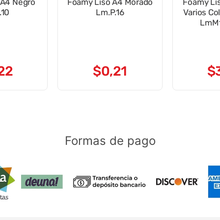
 A4 Negro
Foamy Liso A4 Morado
Foamy Lis
.10
Lm.P.16
Varios Co
LmMt
22
$
0
,
21
$
Formas de pago