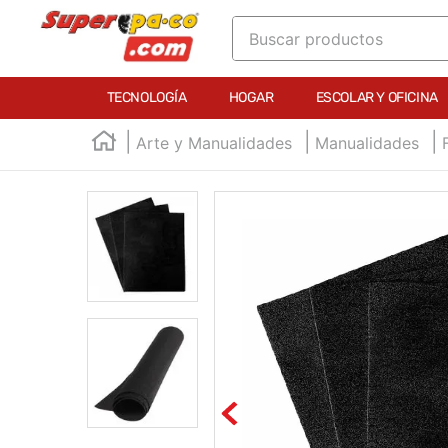
Buscar productos
TÉRMINOS MÁS BUSCADOS
TECNOLOGÍA
HOGAR
ESCOLAR Y OFICINA
1
.
england
Arte y Manualidades
Manualidades
2
.
marcador e300
3
.
edding e360
4
.
england sound
5
.
mouse
6
.
marcadores
7
.
audifonos
8
.
teclado
9
.
impresora
10
.
calculadora