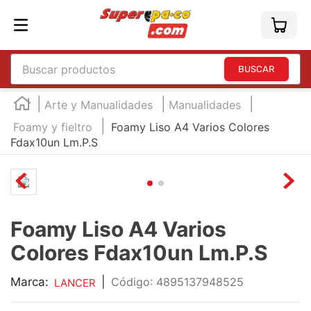
Buscar productos
TÉRMINOS MÁS BUSCADOS
Arte y Manualidades
Manualidades
1
.
england
Foamy y fieltro
Foamy Liso A4 Varios Colores
Fdax10un Lm.P.S
2
.
marcador e300
3
.
edding e360
4
.
england sound
5
.
mouse
Foamy Liso A4 Varios
6
.
marcadores
Colores Fdax10un Lm.P.S
7
.
audifonos
Marca:
|
:
4895137948525
LANCER
8
.
teclado