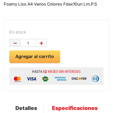
9
.
impresora
Foamy Liso A4 Varios Colores Fdax10un Lm.P.S
10
.
cuadernos
En stock
－
＋
Agregar al carrito
Detalles
Especificaciones