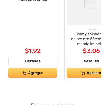
Lancer
Foamy escarcha
iridiscente 65cmx
rosado lm.pei0
$
1
,
92
$
3
,
06
Detalles
Detalles
Agregar
Agregar