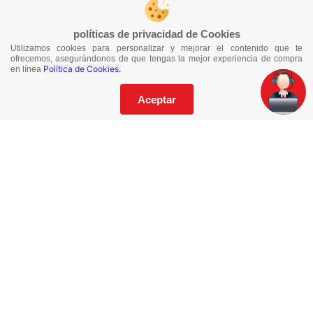
políticas de privacidad de Cookies
Utilizamos cookies para personalizar y mejorar el contenido que te
¡No te pierdas nuestras ofertas!
ofrecemos, asegurándonos de que tengas la mejor experiencia de compra
Política de Cookies.
en línea
Suscríbete a nuestro Catalogo
Aceptar
He leído y acepto los
Términos y Condiciones
de este sitio y la
Política de Privacidad de datos.
Suscríbeme