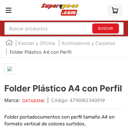
Buscar productos
TÉRMINOS MÁS BUSCADOS
Escolar y Oficina
Archivadores y Carpetas
1
.
england
Folder Plástico A4 con Perfil
2
.
marcador e300
3
.
edding e360
4
.
england sound
Folder Plástico A4 con Perfil
5
.
mouse
6
.
marcadores
Marca:
|
:
4716982340619
DATABANK
7
.
audifonos
Folder portadocumentos con perfil tamaño A4 en
8
.
teclado
formato vertical de colores surtidos.