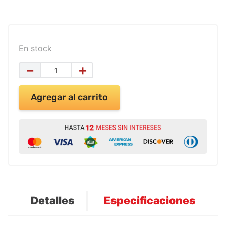
9
.
impresora
10
.
cuadernos
En stock
－
＋
Agregar al carrito
Detalles
Especificaciones