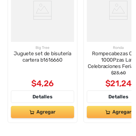
Big Tree
Ronda
Juguete set de bisutería
Rompecabezas Ca
cartera b1616660
1000Pzas Lata
Celebraciones Feria 
$
23
,
60
$
4
,
26
$
21
,
24
Detalles
Detalles
Agregar
Agregar