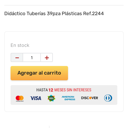
9
.
impresora
10
.
cuadernos
Didáctico Tuberías 39pza Plásticas Ref.2244
En stock
－
＋
Agregar al carrito