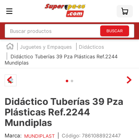
Buscar productos
TÉRMINOS MÁS BUSCADOS
Juguetes y Empaques
Didácticos
1
.
england
Didáctico Tuberías 39 Pza Plásticas Ref.2244
Mundiplas
2
.
marcador e300
3
.
edding e360
4
.
england sound
5
.
mouse
Didáctico Tuberías 39 Pza
6
.
marcadores
Plásticas Ref.2244
7
.
audifonos
Mundiplas
8
.
teclado
Marca:
|
:
7861088922447
MUNDIPLAST