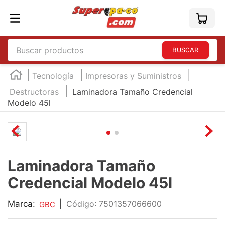
Buscar productos
TÉRMINOS MÁS BUSCADOS
Tecnología
Impresoras y Suministros
1
.
england
Destructoras
Laminadora Tamaño Credencial
Modelo 45l
2
.
marcador e300
3
.
edding e360
4
.
england sound
5
.
mouse
Laminadora Tamaño
6
.
audifonos
Credencial Modelo 45l
7
.
marcadores
Marca:
|
:
7501357066600
GBC
8
.
teclado