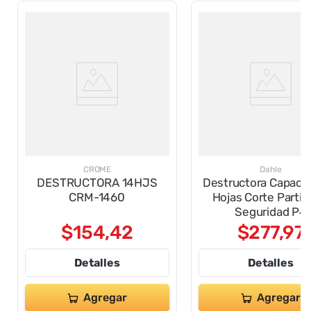
CROME
Dahle
DESTRUCTORA 14HJS
Destructora Capacid
CRM-1460
Hojas Corte Partic
Seguridad P4
$
154
,
42
$
277
,
97
Detalles
Detalles
Agregar
Agregar