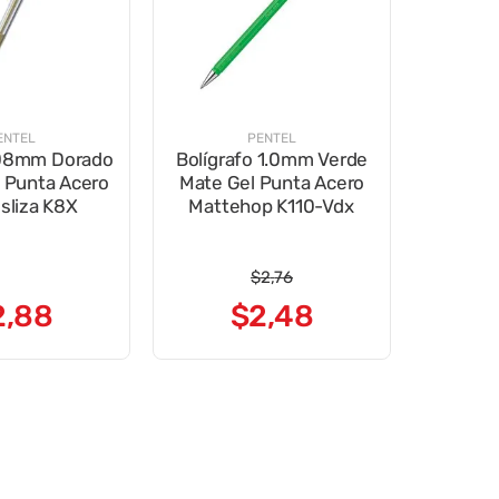
ENTEL
PENTEL
 08mm Dorado
Bolígrafo 1.0mm Verde
l Punta Acero
Mate Gel Punta Acero
sliza K8X
Mattehop K110-Vdx
$
2
,
76
2
,
88
$
2
,
48