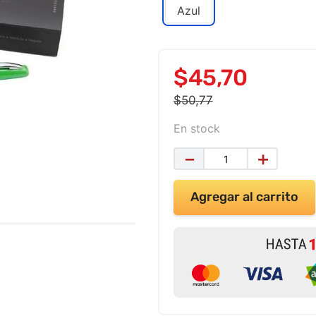
Azul
$
45
,
70
$
50
,
77
En stock
－
＋
Agregar al carrito