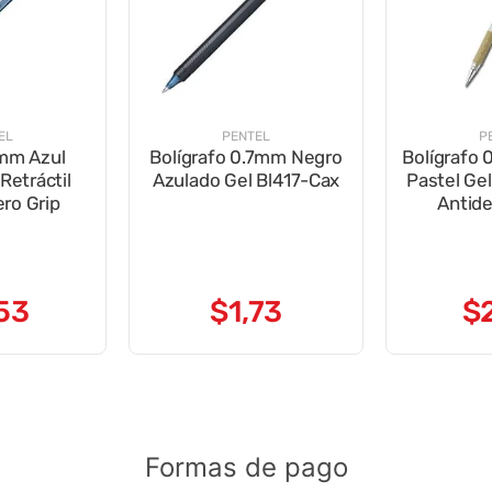
EL
PENTEL
P
 mm Azul
Bolígrafo 0.7mm Negro
Bolígrafo
Retráctil
Azulado Gel Bl417-Cax
Pastel Ge
ro Grip
Antide
53
$
1
,
73
$
Formas de pago