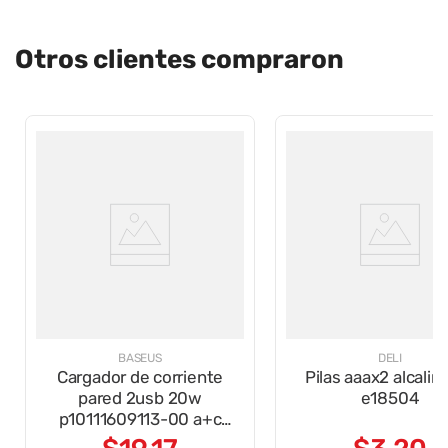
Otros clientes compraron
BASEUS
DELI
Cargador de corriente
Pilas aaax2 alcalina
pared 2usb 20w
e18504
p10111609113-00 a+c
negro