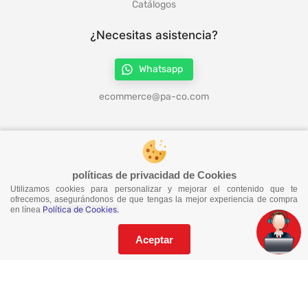
Catálogos
¿Necesitas asistencia?
Whatsapp
ecommerce@pa-co.com
¡Síguenos en redes!
políticas de privacidad de Cookies
Utilizamos cookies para personalizar y mejorar el contenido que te
¡No te pierdas nuestras ofertas!
ofrecemos, asegurándonos de que tengas la mejor experiencia de compra
Política de Cookies.
en línea
Suscríbete a nuestro Catalogo
Aceptar