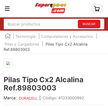
Buscar productos
TÉRMINOS MÁS BUSCADOS
Tecnología
Computadores y Accesorios
1
.
england
Pilas y Cargadores
Pilas Tipo Cx2 Alcalina
Ref.89803003
2
.
marcador e300
3
.
edding e360
4
.
england sound
5
.
mouse
Pilas Tipo Cx2 Alcalina
6
.
marcadores
Ref.89803003
7
.
audifonos
Marca:
|
:
41333000992
DURACELL
8
.
teclado