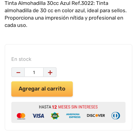
9
.
impresora
Tinta Almohadilla 30cc Azul Ref.3022: Tinta
almohadilla de 30 cc en color azul, ideal para sellos.
10
.
masa moldear vaso 150gr
Proporciona una impresión nítida y profesional en
cada uso.
En stock
－
＋
Agregar al carrito