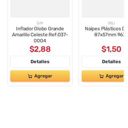
S/M
DELI
Inflador Globo Grande
Naipes Plásticos D
Amarillo Celeste Ref:037-
87x57mm 963
0004
$
2
,
88
$
1
,
50
Detalles
Detalles
Agregar
Agregar