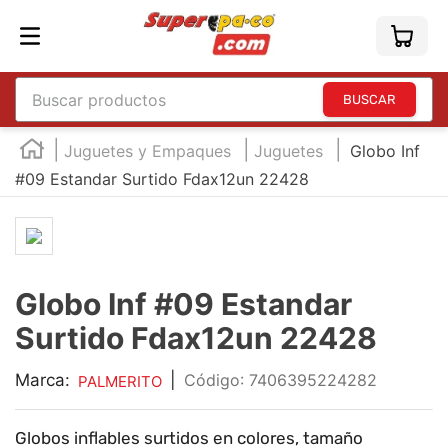
Buscar productos
TÉRMINOS MÁS BUSCADOS
Juguetes y Empaques
Juguetes
Globo Inf
1
.
england
#09 Estandar Surtido Fdax12un 22428
2
.
marcador e300
3
.
edding e360
4
.
england sound
Globo Inf #09 Estandar
5
.
mouse
Surtido Fdax12un 22428
6
.
marcadores
Marca:
|
:
7406395224282
PALMERITO
7
.
audifonos
8
.
teclado
Globos inflables surtidos en colores, tamaño