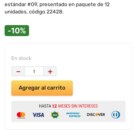
9
.
impresora
estándar #09, presentado en paquete de 12
unidades, código 22428.
10
.
calculadora
-10%
En stock
－
＋
Agregar al carrito