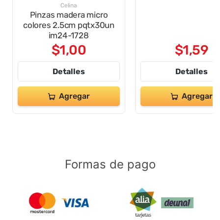
Celina
SUNLIT
Pinzas madera micro
Pinzas madera mi
colores 2.5cm pqtx30un
colores pqtx45un 
im24-1728
808-417-1545
$
1
,
00
$
1
,
59
Detalles
Detalles
Agregar
Agregar
Formas de pago