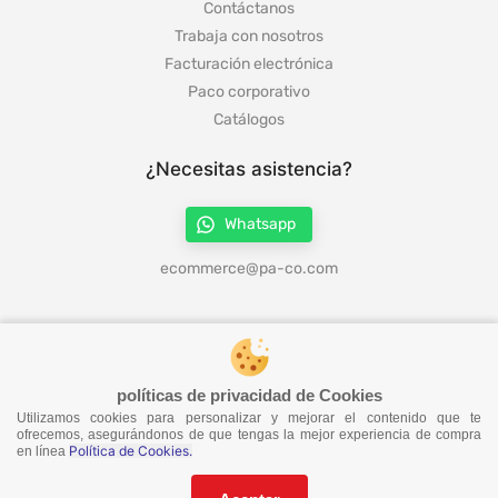
Contáctanos
Trabaja con nosotros
Facturación electrónica
Paco corporativo
Catálogos
¿Necesitas asistencia?
Whatsapp
ecommerce@pa-co.com
¡Síguenos en redes!
políticas de privacidad de Cookies
Utilizamos cookies para personalizar y mejorar el contenido que te
¡No te pierdas nuestras ofertas!
ofrecemos, asegurándonos de que tengas la mejor experiencia de compra
Política de Cookies.
en línea
Suscríbete a nuestro Catalogo