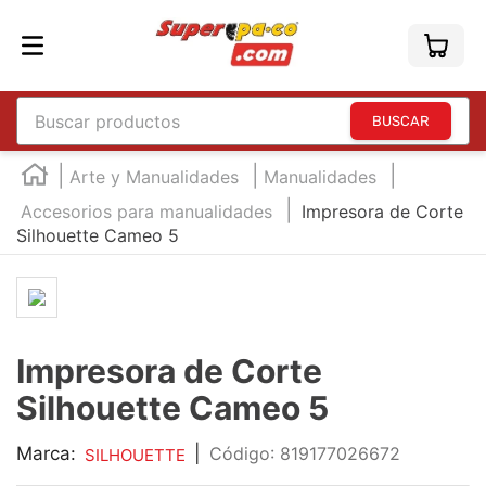
Buscar productos
TÉRMINOS MÁS BUSCADOS
Arte y Manualidades
Manualidades
1
.
england
Accesorios para manualidades
Impresora de Corte
Silhouette Cameo 5
2
.
marcador e300
3
.
edding e360
4
.
england sound
5
.
mouse
Impresora de Corte
6
.
audifonos
Silhouette Cameo 5
7
.
marcadores
Marca:
|
:
819177026672
SILHOUETTE
8
.
teclado