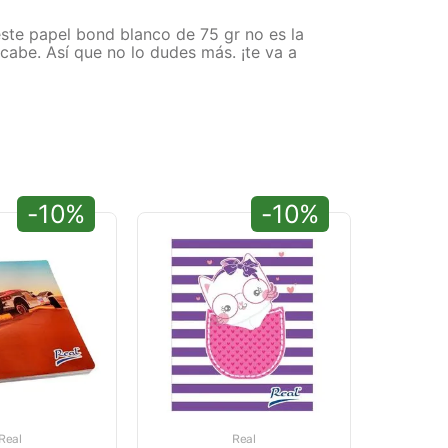
este papel bond blanco de 75 gr no es la
abe. Así que no lo dudes más. ¡te va a
-10%
-10%
Real
Real