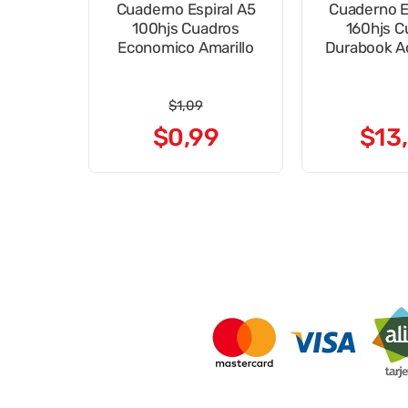
Cuaderno Espiral A5
Cuaderno E
100hjs Cuadros
160hjs C
Economico Amarillo
Durabook A
Fusi
$
1
,
09
$
0
,
99
$
13
,