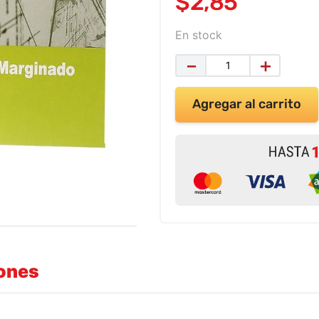
$
2
,
85
En stock
－
＋
Agregar al carrito
iones