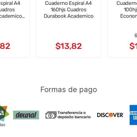
spiral A4
Cuaderno Espiral A4
Cuaderno
uadros
160hjs Cuadros
100hj
cademico
Durabook Academico
Econom
on
De
82
$
13
,
82
$
Formas de pago