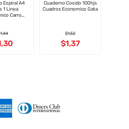
 Espiral A4
Cuaderno Cosido 100hjs
s 1 Linea
Cuadros Economico Gata
ico Carro
sierto
$
1
,
44
$
1
,
52
1
,
30
$
1
,
37