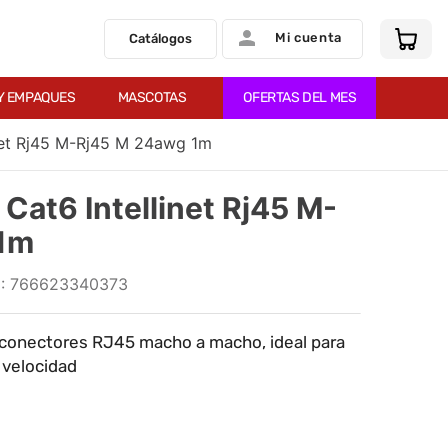
Mi cuenta
Catálogos
Y EMPAQUES
MASCOTAS
OFERTAS DEL MES
inet Rj45 M-Rj45 M 24awg 1m
Cat6 Intellinet Rj45 M-
1m
:
766623340373
 conectores RJ45 macho a macho, ideal para
 velocidad