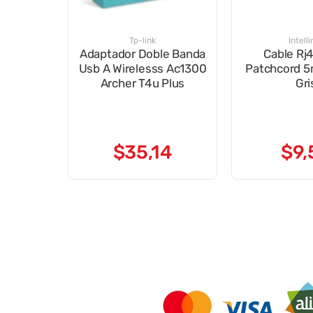
Tp-link
Intelli
Adaptador Doble Banda
Cable Rj
Usb A Wirelesss Ac1300
Patchcord 5
Archer T4u Plus
Gri
$
35
,
14
$
9
,