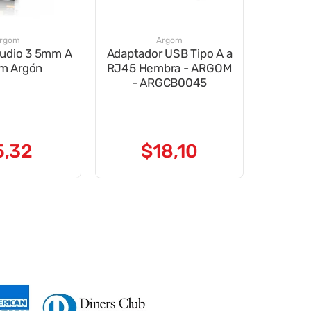
rgom
Argom
Audio 3 5mm A
Adaptador USB Tipo A a
m Argón
RJ45 Hembra - ARGOM
- ARGCB0045
5
,
32
$
18
,
10