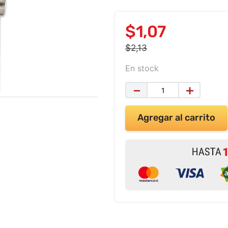
$
1
,
07
$
2
,
13
En stock
－
＋
Agregar al carrito