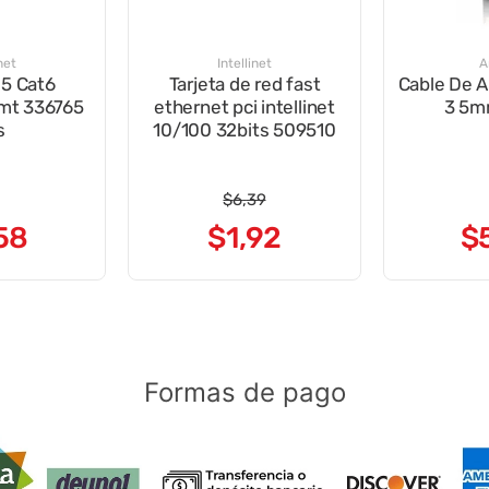
net
Intellinet
A
45 Cat6
Tarjeta de red fast
Cable De 
mt 336765
ethernet pci intellinet
3 5m
s
10/100 32bits 509510
$
6
,
39
58
$
1
,
92
$
Formas de pago