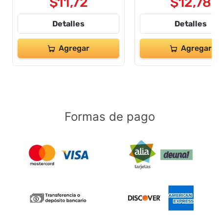
$
11
,
72
$
12
,
78
Detalles
Detalles
Agregar
Agregar
Formas de pago