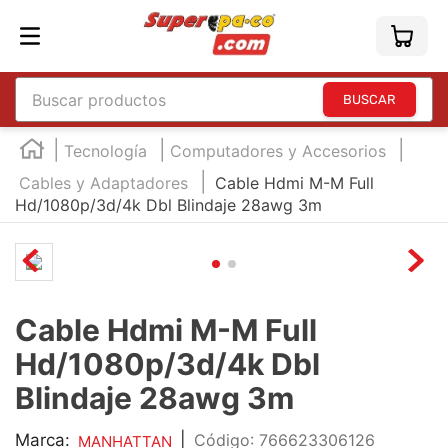
Buscar productos
TÉRMINOS MÁS BUSCADOS
Tecnología
Computadores y Accesorios
1
.
england
Cables y Adaptadores
Cable Hdmi M-M Full
Hd/1080p/3d/4k Dbl Blindaje 28awg 3m
2
.
marcador e300
3
.
edding e360
4
.
england sound
5
.
mouse
Cable Hdmi M-M Full
6
.
marcadores
Hd/1080p/3d/4k Dbl
7
.
audifonos
Blindaje 28awg 3m
8
.
teclado
Marca:
|
:
766623306126
MANHATTAN