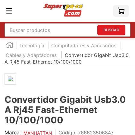
Buscar productos
TÉRMINOS MÁS BUSCADOS
Tecnología
Computadores y Accesorios
1
.
england
Cables y Adaptadores
Convertidor Gigabit Usb3.0
A Rj45 Fast-Ethernet 10/100/1000
2
.
marcador e300
3
.
edding e360
4
.
england sound
5
.
mouse
Convertidor Gigabit Usb3.0
6
.
marcadores
A Rj45 Fast-Ethernet
7
.
audifonos
10/100/1000
8
.
teclado
Marca:
|
:
766623506847
MANHATTAN