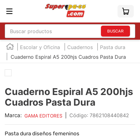
Buscar productos
TÉRMINOS MÁS BUSCADOS
Escolar y Oficina
Cuadernos
Pasta dura
1
.
england
Cuaderno Espiral A5 200hjs Cuadros Pasta Dura
2
.
marcador e300
3
.
edding e360
4
.
england sound
Cuaderno Espiral A5 200hjs
5
.
mouse
Cuadros Pasta Dura
6
.
marcadores
Marca:
|
:
7862108440842
GAMA EDITORES
7
.
audifonos
8
.
teclado
Pasta dura diseños femeninos