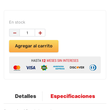
9
.
impresora
10
.
masa moldear vaso 150gr
En stock
－
＋
Agregar al carrito
Detalles
Especificaciones