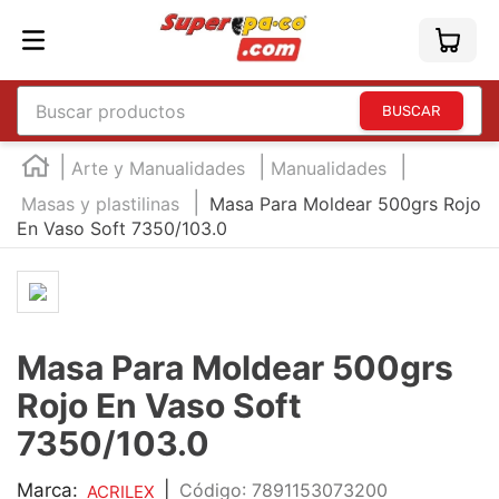
Buscar productos
TÉRMINOS MÁS BUSCADOS
Arte y Manualidades
Manualidades
1
.
england
Masas y plastilinas
Masa Para Moldear 500grs Rojo
En Vaso Soft 7350/103.0
2
.
marcador e300
3
.
edding e360
4
.
england sound
5
.
mouse
Masa Para Moldear 500grs
6
.
audifonos
Rojo En Vaso Soft
7
.
marcadores
7350/103.0
8
.
teclado
Marca:
|
:
7891153073200
ACRILEX