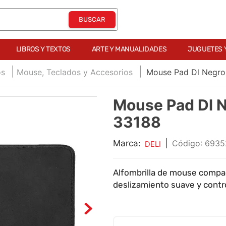
LIBROS Y TEXTOS
ARTE Y MANUALIDADES
JUGUETES 
os
Mouse, Teclados y Accesorios
Mouse Pad Dl Negr
Mouse Pad Dl
33188
Marca:
|
:
6935
DELI
Alfombrilla de mouse compac
deslizamiento suave y contro