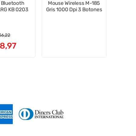
 Bluetooth
Mouse Wireless M-185
RGOM ARG KB 0203
Gris 1000 Dpi 3 Botones
36
,
22
8
,
97