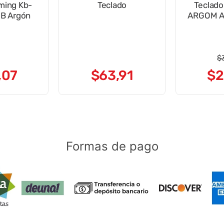
ing Kb-
Teclado
Teclado
2051bk USB Argón
A
$
,
07
$
63
,
91
$
2
Formas de pago