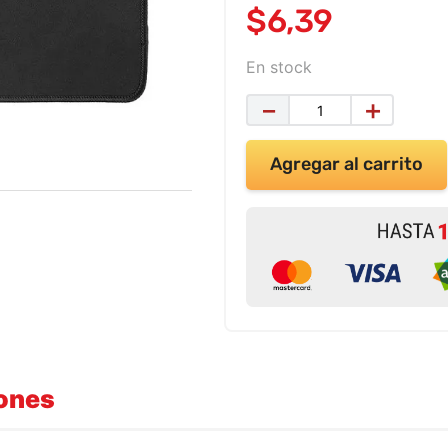
$
6
,
39
En stock
－
＋
Agregar al carrito
iones