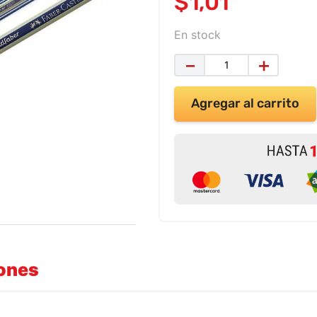
$
1
,
01
En stock
－
＋
Agregar al carrito
iones