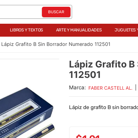
LIBROS Y TEXTOS
ARTE Y MANUALIDADES
JUGUETES 
Lápiz Grafito B Sin Borrador Numerado 112501
Lápiz Grafito 
112501
Marca:
|
FABER CASTELL AL.
Lápiz de grafito B sin borra