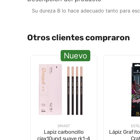
Su dureza B lo hace adecuado tanto para escr
Otros clientes compraron
Nuevo
DMAST
ESTI
Lapiz carboncillo
Lápiz Grafit
cjax10und suave rk1-4
Cra