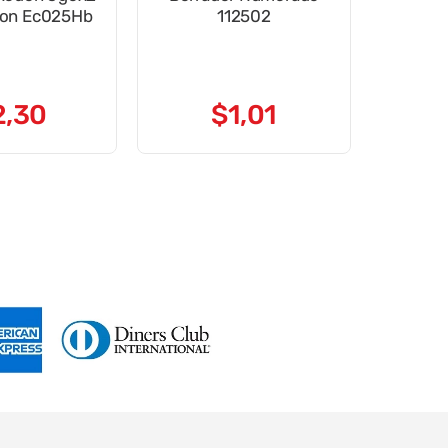
ron Ec025Hb
112502
2
,
30
$
1
,
01