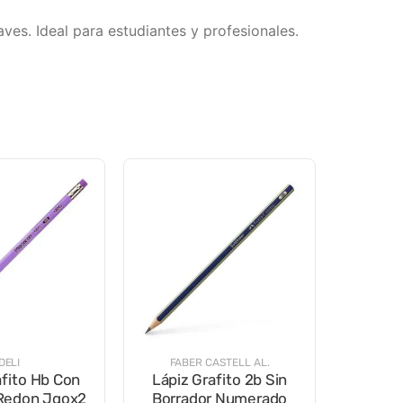
ves. Ideal para estudiantes y profesionales.
DELI
FABER CASTELL AL.
afito Hb Con
Lápiz Grafito 2b Sin
 Redon Jgox2
Borrador Numerado