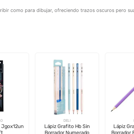
ibir como para dibujar, ofreciendo trazos oscuros pero sua
LO
DELI
o Jgox12un
Lápiz Grafito Hb Sin
Lápiz Gr
ft
Borrador Numerado
Borrador