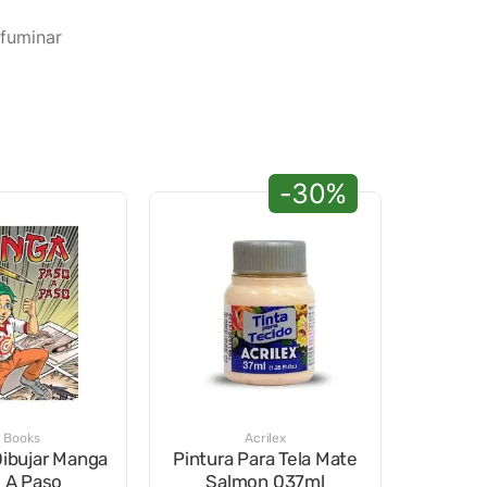
ifuminar
-30%
. Books
Acrilex
ibujar Manga
Pintura Para Tela Mate
 A Paso
Salmon 037ml