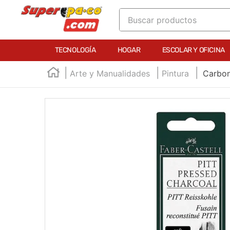
Buscar productos
TÉRMINOS MÁS BUSCADOS
TECNOLOGÍA
HOGAR
ESCOLAR Y OFICINA
1
.
england
Arte y Manualidades
Pintura
Carbon
2
.
marcador e300
3
.
edding e360
4
.
england sound
5
.
mouse
6
.
audifonos
7
.
marcadores
8
.
teclado
9
.
impresora
10
.
calculadora