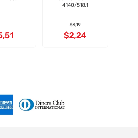
4140/518.1
$
3
,
19
5
,
51
$
2
,
24