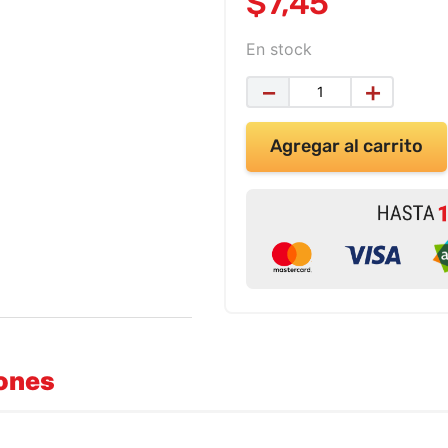
$
7
,
45
En stock
－
＋
Agregar al carrito
iones