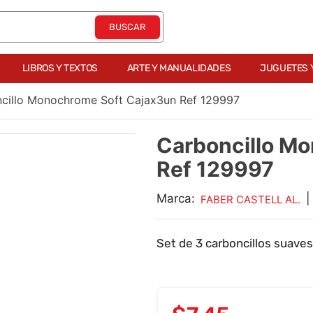
LIBROS Y TEXTOS
ARTE Y MANUALIDADES
JUGUETES 
cillo Monochrome Soft Cajax3un Ref 129997
Carboncillo M
Ref 129997
Marca:
|
FABER CASTELL AL.
Set de 3 carboncillos suave