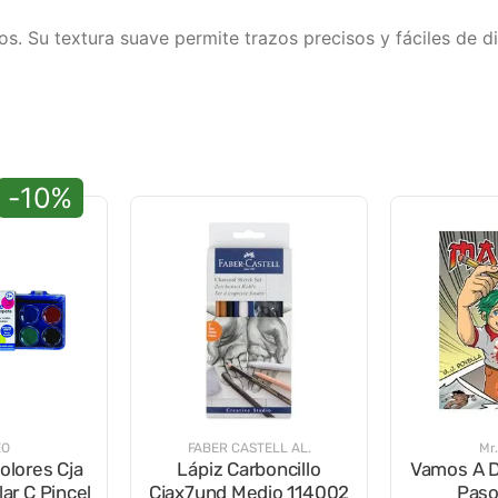
s. Su textura suave permite trazos precisos y fáciles de d
-10%
EO
FABER CASTELL AL.
Mr
olores Cja
Lápiz Carboncillo
Vamos A D
lar C Pincel
Cjax7und Medio 114002
Paso