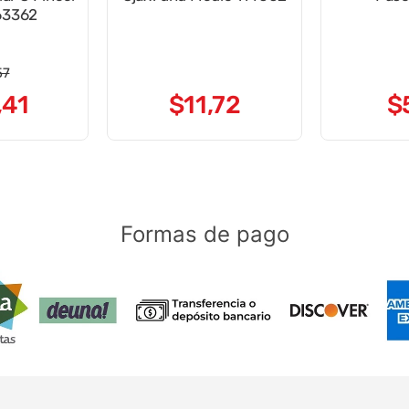
63362
57
,
41
$
11
,
72
$
Formas de pago