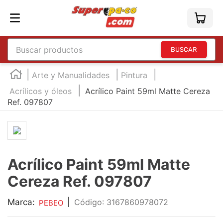
Buscar productos
TÉRMINOS MÁS BUSCADOS
Arte y Manualidades
Pintura
1
.
england
Acrílicos y óleos
Acrílico Paint 59ml Matte Cereza
Ref. 097807
2
.
marcador e300
3
.
edding e360
4
.
england sound
5
.
mouse
Acrílico Paint 59ml Matte
6
.
marcadores
Cereza Ref. 097807
7
.
audifonos
Marca:
|
:
3167860978072
PEBEO
8
.
teclado