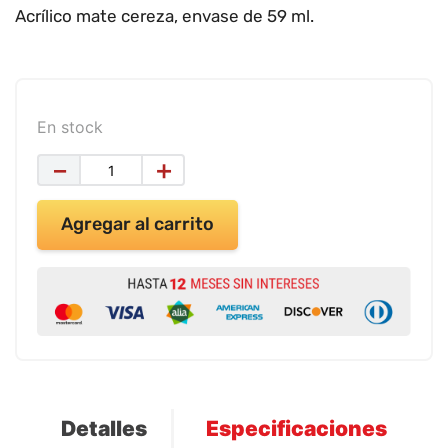
9
.
impresora
Acrílico mate cereza, envase de 59 ml.
10
.
cuadernos
En stock
－
＋
Agregar al carrito
Detalles
Especificaciones