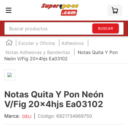
Buscar productos
TÉRMINOS MÁS BUSCADOS
Escolar y Oficina
Adhesivos
1
.
england
Notas Adhesivas y Banderitas
Notas Quita Y Pon
Neón V/Fig 20x4hjs Ea03102
2
.
marcador e300
3
.
edding e360
4
.
england sound
5
.
mouse
Notas Quita Y Pon Neón
6
.
marcadores
V/Fig 20x4hjs Ea03102
7
.
audifonos
Marca:
|
:
6921734969750
DELI
8
.
teclado