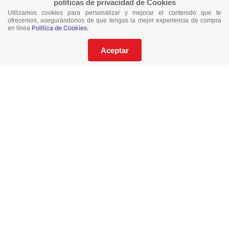
políticas de privacidad de Cookies
Utilizamos cookies para personalizar y mejorar el contenido que te
ofrecemos, asegurándonos de que tengas la mejor experiencia de compra
Política de Cookies.
en línea
¡No te pierdas nuestras ofertas!
Suscríbete a nuestro Catalogo
Aceptar
He leído y acepto los
Términos y Condiciones
de este sitio y la
Política de Privacidad de datos.
Suscríbeme