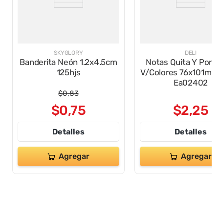
SKYGLORY
DELI
Banderita Neón 1.2x4.5cm
Notas Quita Y Pon
125hjs
V/Colores 76x101mm
Ea02402
$
0
,
83
$
0
,
75
$
2
,
25
Detalles
Detalles
Agregar
Agregar