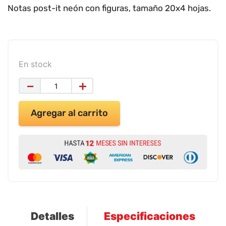
9
.
impresora
Notas post-it neón con figuras, tamaño 20x4 hojas.
10
.
cuadernos
En stock
－
＋
Agregar al carrito
Detalles
Especificaciones