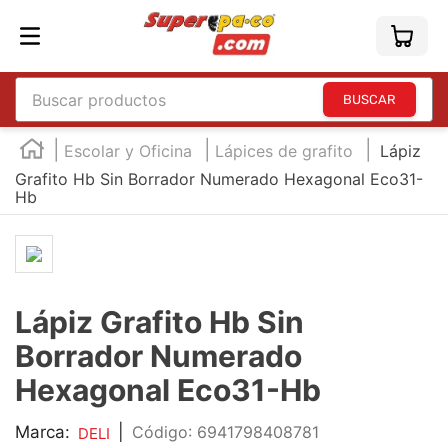
Buscar productos
TÉRMINOS MÁS BUSCADOS
Escolar y Oficina
Lápices de grafito
Lápiz
1
.
england
Grafito Hb Sin Borrador Numerado Hexagonal Eco31-
Hb
2
.
marcador e300
3
.
edding e360
4
.
england sound
Lápiz Grafito Hb Sin
5
.
mouse
Borrador Numerado
6
.
marcadores
Hexagonal Eco31-Hb
7
.
audifonos
8
.
teclado
Marca:
|
:
6941798408781
DELI