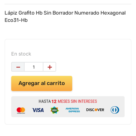
9
.
impresora
10
.
calculadora
Lápiz Grafito Hb Sin Borrador Numerado Hexagonal
Eco31-Hb
En stock
－
＋
Agregar al carrito