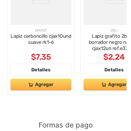
DMAST
DELI
Lapiz carboncillo cjax10und
Lapiz grafito 2b 
suave rk1-6
borrador negro nar
cjax12un ref.e37
$
7
,
35
$
2
,
24
Detalles
Detalles
Agregar
Agregar
Formas de pago