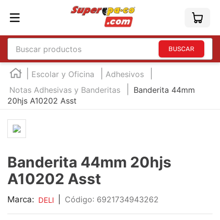
Buscar productos
TÉRMINOS MÁS BUSCADOS
Escolar y Oficina
Adhesivos
1
.
england
Notas Adhesivas y Banderitas
Banderita 44mm
20hjs A10202 Asst
2
.
marcador e300
3
.
edding e360
4
.
england sound
5
.
mouse
Banderita 44mm 20hjs
6
.
marcadores
A10202 Asst
7
.
audifonos
Marca:
|
:
6921734943262
DELI
8
.
teclado