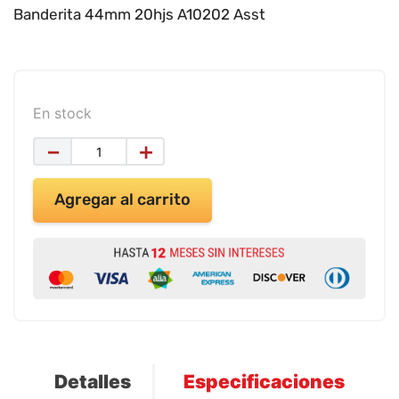
9
.
impresora
Banderita 44mm 20hjs A10202 Asst
10
.
cuadernos
En stock
－
＋
Agregar al carrito
Detalles
Especificaciones