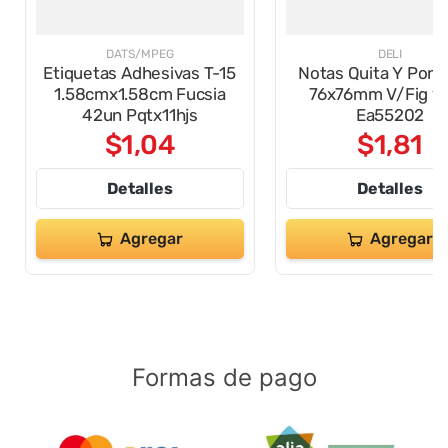
DATS/MPEG
DELI
Etiquetas Adhesivas T-15
Notas Quita Y Pon
1.58cmx1.58cm Fucsia
76x76mm V/Fig 15
42un Pqtx11hjs
Ea55202
$
1
,
04
$
1
,
81
Detalles
Detalles
Agregar
Agregar
Formas de pago