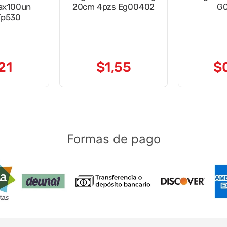
jax100un
20cm 4pzs Eg00402
G
Tp530
21
$
1
,
55
$
Formas de pago