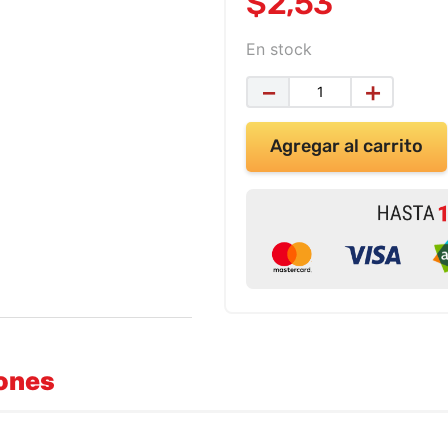
$
2
,
53
En stock
－
＋
Agregar al carrito
iones