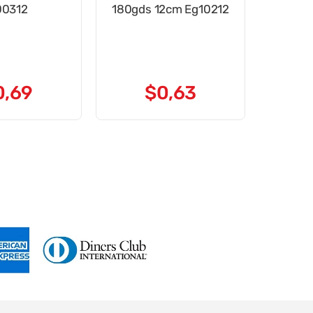
00312
180gds 12cm Eg10212
0
,
69
$
0
,
63