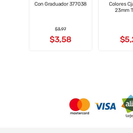
Con Graduador 377038
Colores C
23mm 
$
3
,
97
$
3
,
58
$
5
,