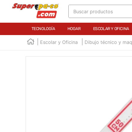
Buscar productos
TÉRMINOS MÁS BUSCADOS
TECNOLOGÍA
HOGAR
ESCOLAR Y OFICINA
1
.
england
Escolar y Oficina
Dibujo técnico y maq
2
.
marcador e300
3
.
edding e360
4
.
england sound
5
.
mouse
6
.
marcadores
7
.
audifonos
8
.
teclado
9
.
impresora
10
.
cuadernos