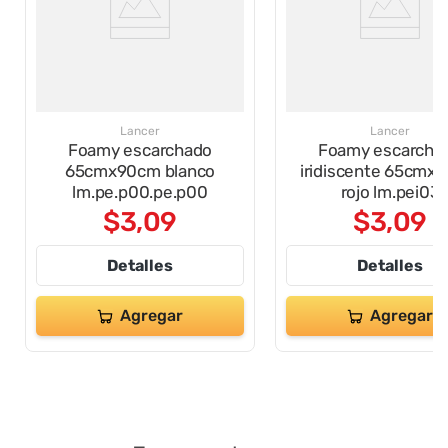
Lancer
Lancer
Foamy escarchado
Foamy escarcha
65cmx90cm blanco
iridiscente 65cmx
lm.pe.p00.pe.p00
rojo lm.pei03
$
3
,
09
$
3
,
09
Detalles
Detalles
Agregar
Agregar