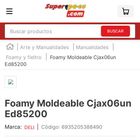
Buscar productos
TÉRMINOS MÁS BUSCADOS
Arte y Manualidades
Manualidades
1
.
england
Foamy y fieltro
Foamy Moldeable Cjax06un
Ed85200
2
.
marcador e300
3
.
edding e360
4
.
england sound
5
.
mouse
Foamy Moldeable Cjax06un
6
.
marcadores
Ed85200
7
.
audifonos
Marca:
|
:
6935205388490
DELI
8
.
teclado