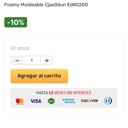
9
.
impresora
Foamy Moldeable Cjax06un Ed85200
10
.
calculadora
-10%
En stock
－
＋
Agregar al carrito