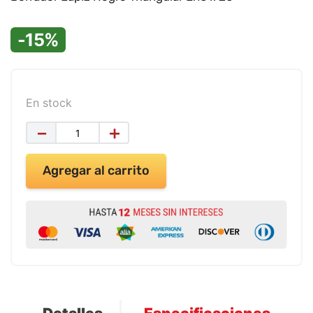
9
.
impresora
10
.
calculadora
-15%
En stock
－
＋
Agregar al carrito