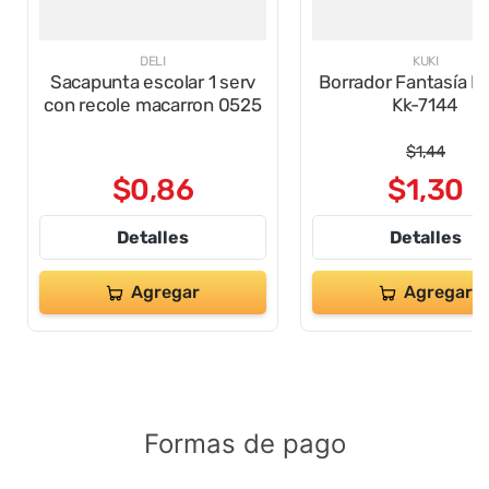
DELI
KUKI
Sacapunta escolar 1 serv
Borrador Fantasía H
con recole macarron 0525
Kk-7144
$
1
,
44
$
0
,
86
$
1
,
30
Detalles
Detalles
Agregar
Agregar
Formas de pago