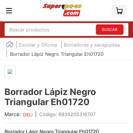
Buscar productos
TÉRMINOS MÁS BUSCADOS
Escolar y Oficina
Borradores y sacapuntas
1
.
england
Borrador Lápiz Negro Triangular Eh01720
2
.
marcador e300
3
.
edding e360
4
.
england sound
Borrador Lápiz Negro
5
.
mouse
Triangular Eh01720
6
.
marcadores
7
.
audifonos
Marca:
|
:
6935205316707
DELI
8
.
teclado
Borrador Lápiz Negro Triangular Eh01720