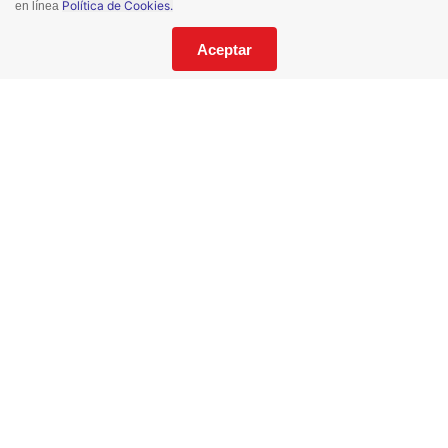
Política de Cookies.
en línea
¡No te pierdas nuestras ofertas!
Suscríbete a nuestro Catalogo
Aceptar
He leído y acepto los
Términos y Condiciones
de este sitio y la
Política de Privacidad de datos.
Suscríbeme
© 2021 Todos los derechos reservados