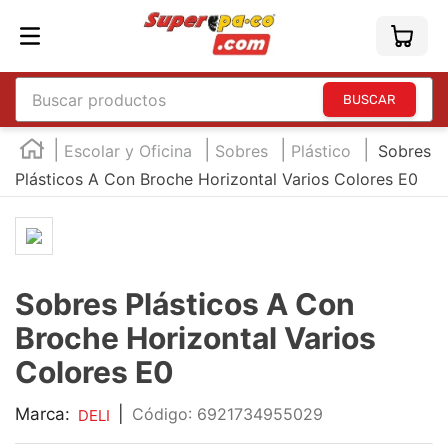
Buscar productos
TÉRMINOS MÁS BUSCADOS
Escolar y Oficina
Sobres
Plástico
Sobres
1
.
england
Plásticos A Con Broche Horizontal Varios Colores E0
2
.
marcador e300
3
.
edding e360
4
.
england sound
Sobres Plásticos A Con
5
.
mouse
Broche Horizontal Varios
6
.
marcadores
Colores E0
7
.
audifonos
Marca:
|
:
6921734955029
DELI
8
.
teclado