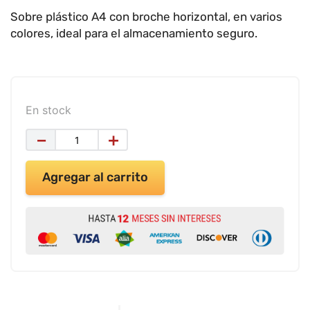
9
.
impresora
Sobre plástico A4 con broche horizontal, en varios
10
.
cuadernos
colores, ideal para el almacenamiento seguro.
En stock
－
＋
Agregar al carrito