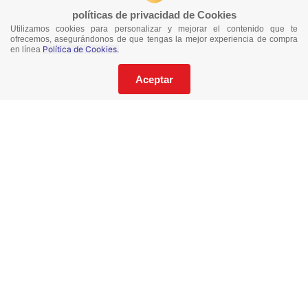
políticas de privacidad de Cookies
Utilizamos cookies para personalizar y mejorar el contenido que te
¡No te pierdas nuestras ofertas!
ofrecemos, asegurándonos de que tengas la mejor experiencia de compra
Política de Cookies.
en línea
Suscríbete a nuestro Catalogo
Aceptar
He leído y acepto los
Términos y Condiciones
de este sitio y la
Política de Privacidad de datos.
Suscríbeme