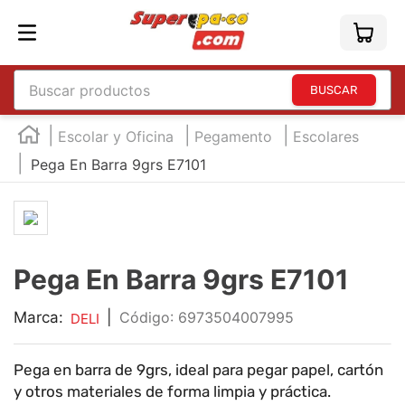
Buscar productos
TÉRMINOS MÁS BUSCADOS
Escolar y Oficina
Pegamento
Escolares
1
.
england
Pega En Barra 9grs E7101
2
.
marcador e300
3
.
edding e360
4
.
england sound
Pega En Barra 9grs E7101
5
.
mouse
6
.
marcadores
Marca:
|
:
6973504007995
DELI
7
.
audifonos
Pega en barra de 9grs, ideal para pegar papel, cartón
8
.
teclado
y otros materiales de forma limpia y práctica.