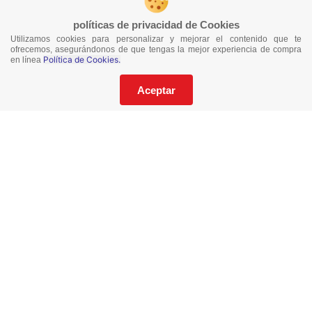
¡Síguenos en redes!
políticas de privacidad de Cookies
Utilizamos cookies para personalizar y mejorar el contenido que te
ofrecemos, asegurándonos de que tengas la mejor experiencia de compra
Política de Cookies.
en línea
¡No te pierdas nuestras ofertas!
Suscríbete a nuestro Catalogo
Aceptar
He leído y acepto los
Términos y Condiciones
de este sitio y la
Política de Privacidad de datos.
Suscríbeme