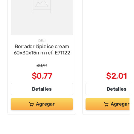
DELI
DELI
Borrador lápiz ice cream
Pega escolar 230ml
60x30x15mm ref. E71122
blanca ref.e394
$
0
,
91
$
0
,
77
$
2
,
01
Detalles
Detalles
Agregar
Agregar